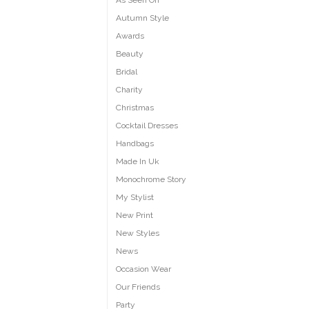
As Seen On
Autumn Style
Awards
Beauty
Bridal
Charity
Christmas
Cocktail Dresses
Handbags
Made In Uk
Monochrome Story
My Stylist
New Print
New Styles
News
Occasion Wear
Our Friends
Party