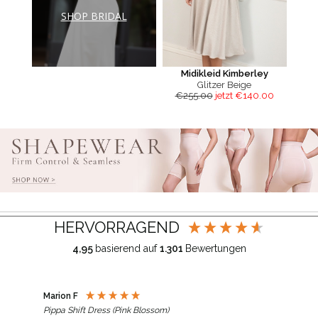
SHOP BRIDAL
Midikleid Kimberley
Glitzer Beige
€255.00
jetzt €140.00
HERVORRAGEND
4,95
basierend auf
1.301
Bewertungen
Marion F
Jane
Pippa Shift Dress (Pink Blossom)
Auri