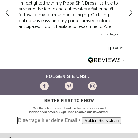
I'm delighted with my Pippa Shift Dress. It's true to
Lov
size and the fabric and cut creates a flattering fit,
qual
following my form without clinging. Ordering
online was easy and my parcel arrived before
anticipated. I don't hesitate to recommend Alie
Street.
vor 4 Tagen
Pause
FOLGEN SIE UNS...
BE THE FIRST TO KNOW
Get the latest news about exclusive specials and
insider style advice. Sign up to receive our newsletter.