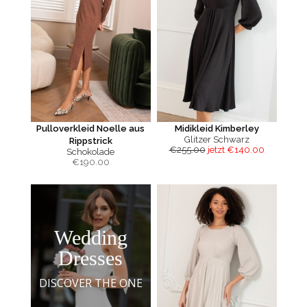
Pulloverkleid Noelle aus
Midikleid Kimberley
Glitzer Schwarz
Rippstrick
€255.00
jetzt €140.00
Schokolade
€
190.00
Wedding
Dresses
DISCOVER THE ONE