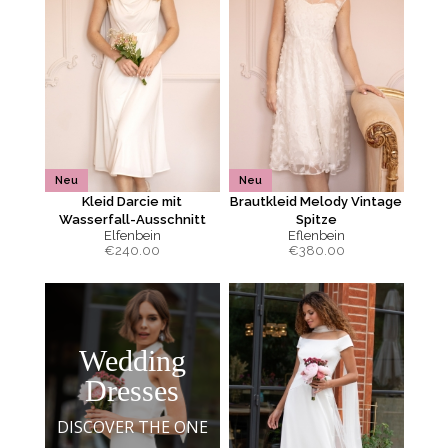
Neu
Neu
Kleid Darcie mit
Brautkleid Melody Vintage
Wasserfall-Ausschnitt
Spitze
Elfenbein
Eflenbein
€
240.00
€
380.00
Wedding
Dresses
DISCOVER THE ONE