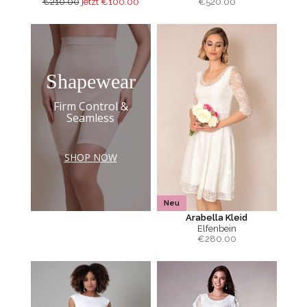
€210.00
jetzt €100.00
€
520.00
Shapewear
Firm Control &
Seamless
SHOP NOW
Neu
Arabella Kleid
Elfenbein
€
280.00