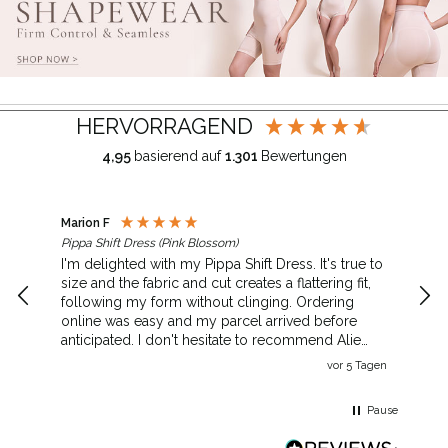
HERVORRAGEND
4,95
basierend auf
1.301
Bewertungen
Marion F
Jane
Pippa Shift Dress (Pink Blossom)
Auri
I'm delighted with my Pippa Shift Dress. It's true to
Lov
size and the fabric and cut creates a flattering fit,
qual
following my form without clinging. Ordering
online was easy and my parcel arrived before
anticipated. I don't hesitate to recommend Alie
Street.
vor 5 Tagen
Pause