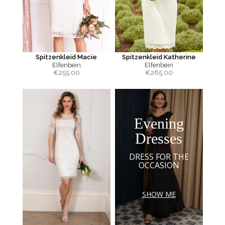
Spitzenkleid Macie
Spitzenkleid Katherine
Elfenbein
Elfenbein
€
255.00
€
265.00
Evening
Dresses
DRESS FOR THE
OCCASION
SHOW ME