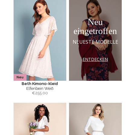
Neu
eingetroffen
NEUESTE MODELLE
ENTDECKEN
Neu
Beth Kimono-kleid
Elfenbein Weiß
€
255.00