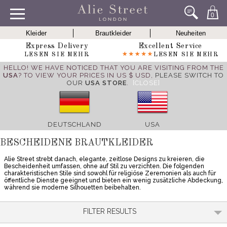
0
Kleider
Brautkleider
Neuheiten
Express Delivery
Excellent Service
LESEN SIE MEHR
LESEN SIE MEHR
HELLO! WE HAVE NOTICED THAT YOU ARE VISITING FROM THE
USA
? TO VIEW YOUR PRICES IN US $ USD,
PLEASE SWITCH TO
OUR
USA STORE
.
[CLOSE]
DEUTSCHLAND
USA
BESCHEIDENE BRAUTKLEIDER
Alie Street strebt danach, elegante, zeitlose Designs zu kreieren, die
Bescheidenheit umfassen, ohne auf Stil zu verzichten. Die folgenden
charakteristischen Stile sind sowohl für religiöse Zeremonien als auch für
öffentliche Dienste geeignet und bieten ein wenig zusätzliche Abdeckung,
während sie moderne Silhouetten beibehalten.
FILTER RESULTS