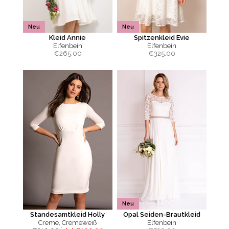
Neu
Neu
Kleid Annie
Spitzenkleid Evie
Elfenbein
Elfenbein
€
265.00
€
325.00
Neu
Standesamtkleid Holly
Opal Seiden-Brautkleid
Creme, Cremeweiß
Elfenbein