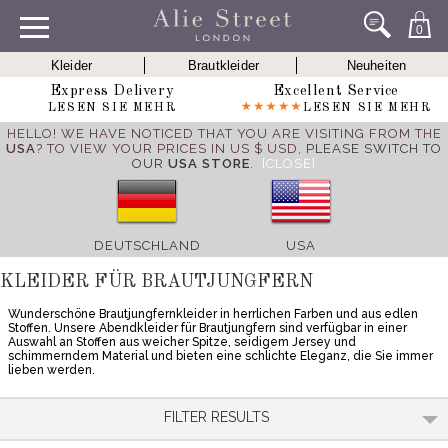
0
Kleider
Brautkleider
Neuheiten
Express Delivery
Excellent Service
LESEN SIE MEHR
LESEN SIE MEHR
HELLO! WE HAVE NOTICED THAT YOU ARE VISITING FROM THE
USA
? TO VIEW YOUR PRICES IN US $ USD,
PLEASE SWITCH TO
OUR
USA STORE
.
[CLOSE]
DEUTSCHLAND
USA
KLEIDER FÜR BRAUTJUNGFERN
Wunderschöne Brautjungfernkleider in herrlichen Farben und aus edlen
Stoffen. Unsere Abendkleider für Brautjungfern sind verfügbar in einer
Auswahl an Stoffen aus weicher Spitze, seidigem Jersey und
schimmerndem Material und bieten eine schlichte Eleganz, die Sie immer
lieben werden.
FILTER RESULTS