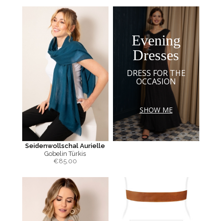
Evening
Dresses
DRESS FOR THE
OCCASION
SHOW ME
Seidenwollschal Aurielle
Gobelin Türkis
€
85.00