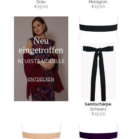
Grau
Moosgrün
€
15.00
€
15.00
Neu
eingetroffen
NEUESTE MODELLE
ENTDECKEN
Samtschärpe
Schwarz
€
15.00