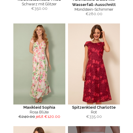
Schwarz mit Glitzer
Wasserfall-Ausschnitt
€
350.00
Mondstein-Schimmer
€
280.00
Maxikleid Sophia
Spitzenkleid Charlotte
Rosa Blüte
Rot
€240.00
jetzt €120.00
€
335.00