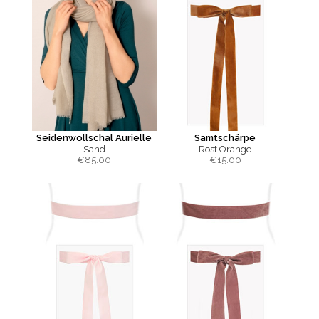
Seidenwollschal Aurielle
Samtschärpe
Sand
Rost Orange
€
85.00
€
15.00