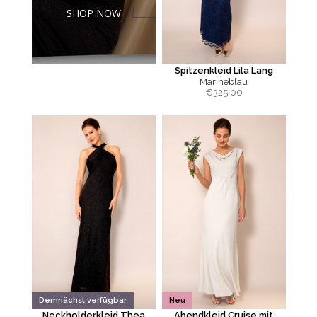
SHOP NOW
Spitzenkleid Lila Lang
Marineblau
€
325.00
Demnächst verfügbar
Neu
Neckholderkleid Thea
Abendkleid Cruise mit