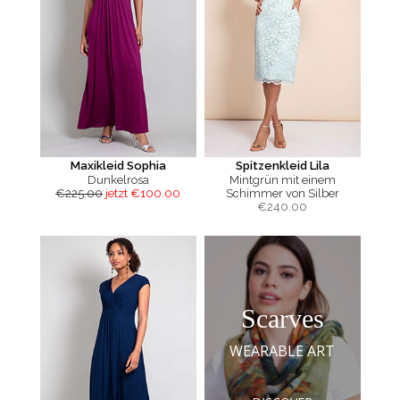
Maxikleid Sophia
Spitzenkleid Lila
Dunkelrosa
Mintgrün mit einem
€225.00
jetzt €100.00
Schimmer von Silber
€
240.00
Scarves
WEARABLE ART