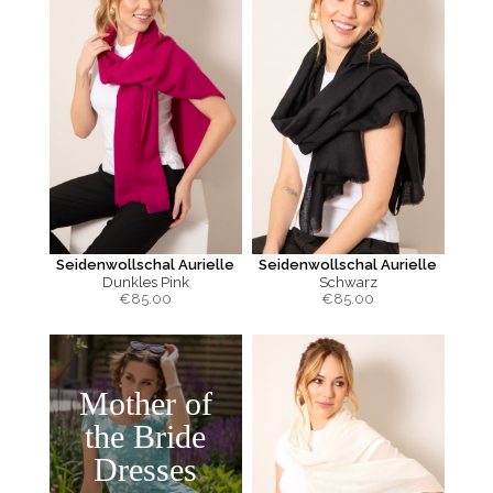
Seidenwollschal Aurielle
Seidenwollschal Aurielle
Dunkles Pink
Schwarz
€
85.00
€
85.00
Mother of
the Bride
Dresses