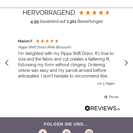
HERVORRAGEND
4,95
basierend auf
1.301
Bewertungen
Marion F
Jane
Pippa Shift Dress (Pink Blossom)
Auri
I'm delighted with my Pippa Shift Dress. It's true to
Lov
size and the fabric and cut creates a flattering fit,
qual
following my form without clinging. Ordering
online was easy and my parcel arrived before
anticipated. I don't hesitate to recommend Alie
Street.
vor 5 Tagen
Pause
FOLGEN SIE UNS...