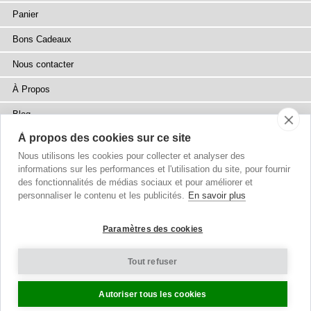
Panier
Bons Cadeaux
Nous contacter
À Propos
Blog
À propos des cookies sur ce site
Presse
Nous utilisons les cookies pour collecter et analyser des
Points de Vente
informations sur les performances et l'utilisation du site, pour fournir
des fonctionnalités de médias sociaux et pour améliorer et
Plan du site
personnaliser le contenu et les publicités.
En savoir plus
Paramètres des cookies
Tout refuser
Droits d'auteur
© 2002-2026 Tiffany Rose Ltd. Tous Droits Réservés.
Company No. 6893999
|
VAT FR 03819186628
Conditions Générales
|
Politique de confidentialité
Paramètres des Cookies
Autoriser tous les cookies