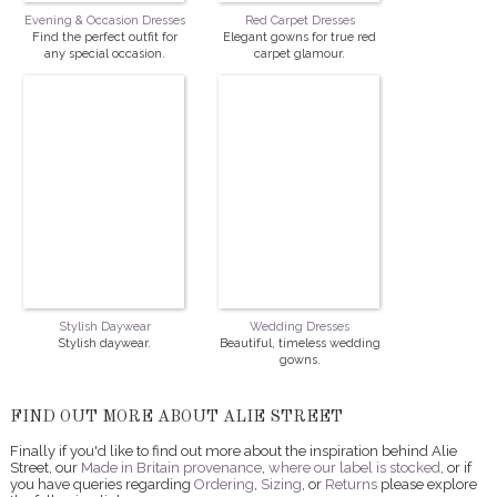
Evening & Occasion Dresses
Red Carpet Dresses
Find the perfect outfit for
Elegant gowns for true red
any special occasion.
carpet glamour.
Stylish Daywear
Wedding Dresses
Stylish daywear.
Beautiful, timeless wedding
gowns.
FIND OUT MORE ABOUT ALIE STREET
Finally if you'd like to find out more about the inspiration behind Alie
Street, our
Made in Britain provenance
,
where our label is stocked
, or if
you have queries regarding
Ordering
,
Sizing
, or
Returns
please explore