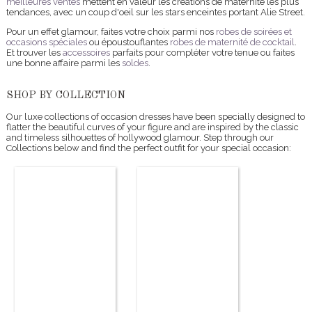
meilleures ventes
mettent en valeur les créations de maternité les plus
tendances, avec un coup d'oeil sur les stars enceintes portant Alie Street.
Pour un effet glamour, faites votre choix parmi nos
robes de soirées et
occasions spéciales
ou époustouflantes
robes de maternité de cocktail
.
Et trouver les
accessoires
parfaits pour compléter votre tenue ou faites
une bonne affaire parmi les
soldes
.
SHOP BY COLLECTION
Our luxe collections of occasion dresses have been specially designed to
flatter the beautiful curves of your figure and are inspired by the classic
and timeless silhouettes of hollywood glamour. Step through our
Collections below and find the perfect outfit for your special occasion: