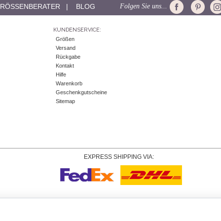
RÖSSENBERATER
|
BLOG
Folgen Sie uns...
KUNDENSERVICE:
Größen
Versand
Rückgabe
Kontakt
Hilfe
Warenkorb
Geschenkgutscheine
Sitemap
EXPRESS SHIPPING VIA:
Urheberrecht
© 2026 Tiffany Rose Ltd trading as Alie Street. Alle Rechte vorbehalten.
VAT DE 305372493 |
Allgemeine Geschäftsbedingungen
|
Datenschutzerklärung
|
Cookie-