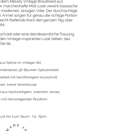
mit dem Melody Vintage Brautkleid aus
er märchenhafte Midi-Look vereint klassische
 modernen, lässigen Vibe. Der durchsichtige
n Ärmel sorgen für genau die richtige Portion
eicht fließende Rock den ganzen Tag über
bt.
Hochzeit oder eine standesamtliche Trauung
den Vintage-inspirierten Look lieben, das
Sie da.
?
aus Spitze im Vintage-Stil
einfarbenes 3D-Blumen-Spitzenkleid
berteil mit herzförmigem Ausschnitt
hen, keine Verschlüsse
rt aus hochwertigem, weichem Jersey
 mit hervorragender Passform
d
rust bis zum Saum : Ca. 75cm.