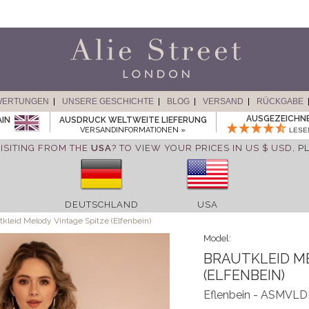
WERTUNGEN
UNSERE GESCHICHTE
BLOG
VERSAND
RÜCKGABE
AUSGEZEICHN
AIN
AUSDRUCK WELTWEITE LIEFERUNG
VERSANDINFORMATIONEN »
LESE
ISITING FROM THE
USA
? TO VIEW YOUR PRICES IN US $ USD,
P
DEUTSCHLAND
USA
kleid Melody Vintage Spitze (Elfenbein)
Model:
BRAUTKLEID ME
(ELFENBEIN)
Eflenbein - ASMVLD