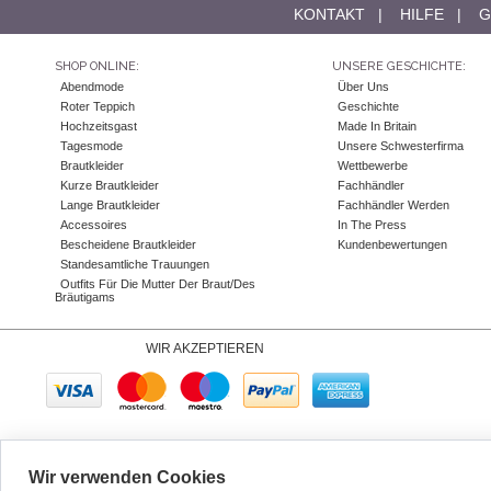
KONTAKT
|
HILFE
|
G
SHOP ONLINE:
UNSERE GESCHICHTE:
Abendmode
Über Uns
Roter Teppich
Geschichte
Hochzeitsgast
Made In Britain
Tagesmode
Unsere Schwesterfirma
Brautkleider
Wettbewerbe
Kurze Brautkleider
Fachhändler
Lange Brautkleider
Fachhändler Werden
Accessoires
In The Press
Bescheidene Brautkleider
Kundenbewertungen
Standesamtliche Trauungen
Outfits Für Die Mutter Der Braut/des
Bräutigams
WIR AKZEPTIEREN
Company No. 06893999
|
Wir verwenden Cookies