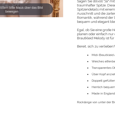
Sagen Sie stilvoll "Ja" 
traumhafter Spitze. Dies
ößern bitte Maus über das Bild
Spitzendetails mit einem
bewegen
Ausschnitt und die zarte
Romantik, während der l
bequem und elegant blei
Egal, ob Sie eine große 
planen oder einfach nur 
Brautkleid Melody ist für 
Bereit, sich zu verlieben
Midi-Brautkleid 
Weiches elfenb
Transparentes O
Über Kopf anzie
Doppelt gefütte
Herrlich bequem
Made in Englan
Rocklänge von unter der B