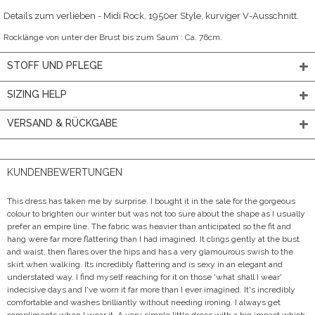
Details zum verlieben - Midi Rock, 1950er Style, kurviger V-Ausschnitt.
Rocklänge von unter der Brust bis zum Saum : Ca. 76cm.
STOFF UND PFLEGE
SIZING HELP
VERSAND & RÜCKGABE
KUNDENBEWERTUNGEN
This dress has taken me by surprise. I bought it in the sale for the gorgeous
colour to brighten our winter but was not too sure about the shape as I usually
prefer an empire line. The fabric was heavier than anticipated so the fit and
hang were far more flattering than I had imagined. It clings gently at the bust
and waist, then flares over the hips and has a very glamourous swish to the
skirt when walking. Its incredibly flattering and is sexy in an elegant and
understated way. I find myself reaching for it on those 'what shall I wear'
indecisive days and I've worn it far more than I ever imagined. It's incredibly
comfortable and washes brilliantly without needing ironing. I always get
compliments when I wear it. A very simple little dress with a big impact which