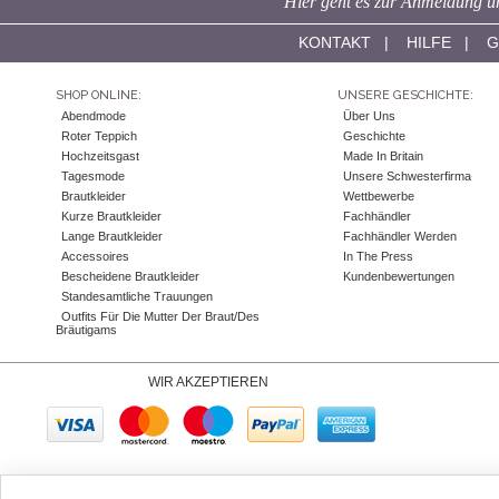
Hier geht es zur Anmeldung un
KONTAKT
|
HILFE
|
G
SHOP ONLINE:
UNSERE GESCHICHTE:
Abendmode
Über Uns
Roter Teppich
Geschichte
Hochzeitsgast
Made In Britain
Tagesmode
Unsere Schwesterfirma
Brautkleider
Wettbewerbe
Kurze Brautkleider
Fachhändler
Lange Brautkleider
Fachhändler Werden
Accessoires
In The Press
Bescheidene Brautkleider
Kundenbewertungen
Standesamtliche Trauungen
Outfits Für Die Mutter Der Braut/des
Bräutigams
WIR AKZEPTIEREN