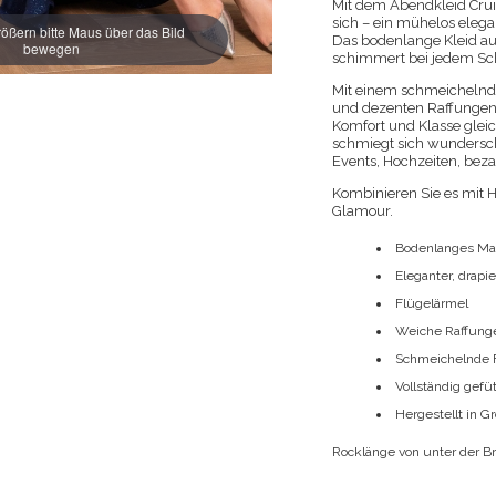
Mit dem Abendkleid Cruise
sich – ein mühelos eleg
ößern bitte Maus über das Bild
Das bodenlange Kleid au
bewegen
schimmert bei jedem Sch
Mit einem schmeichelnd
und dezenten Raffungen a
Komfort und Klasse glei
schmiegt sich wunderschö
Events, Hochzeiten, bez
Kombinieren Sie es mit He
Glamour.
Bodenlanges Max
Eleganter, drapi
Flügelärmel
Weiche Raffungen
Schmeichelnde F
Vollständig gefü
Hergestellt in G
Rocklänge von unter der B