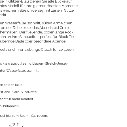
 in Glitzer-Blau ziehen Sie alle Blicke auf
antes Modell für Ihre glamourösesten Momente.
s weichem Stretch-Jersey mit zartem Glitzer
ritt.
en Wasserfallausschnitt, süßen Ärmelchen
n der Taille bietet das Abendkleid Cruise
chermaßen. Der fließende, bodenlange Rock
n an Ihre Silhouette – perfekt für Black-Tie-
aubernde Bälle oder besondere Abende.
els und Ihrer Lieblings-Clutch für zeitlosen
ikleid aus glitzernd blauem Stretch-Jersey
erter Wasserfallausschnitt
 an der Taille
it-and-Flare-Silhouette
ttert für mehr Komfort
roßbritannien
rust bis zum Saum : Ca. 109cm.