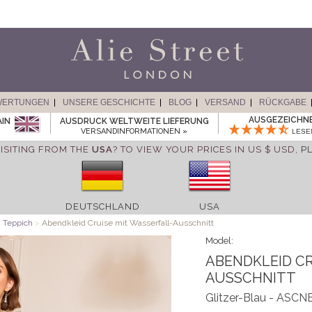
WERTUNGEN
UNSERE GESCHICHTE
BLOG
VERSAND
RÜCKGABE
AUSGEZEICHN
AIN
AUSDRUCK WELTWEITE LIEFERUNG
VERSANDINFORMATIONEN »
LESE
ISITING FROM THE
USA
? TO VIEW YOUR PRICES IN US $ USD,
P
DEUTSCHLAND
USA
n Teppich
>
Abendkleid Cruise mit Wasserfall-Ausschnitt
Model:
ABENDKLEID CR
AUSSCHNITT
Glitzer-Blau - ASCN