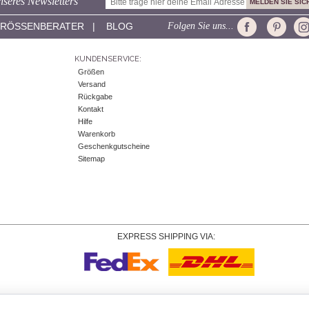
seres Newsletters
RÖSSENBERATER
|
BLOG
Folgen Sie uns...
KUNDENSERVICE:
Größen
Versand
Rückgabe
Kontakt
Hilfe
Warenkorb
Geschenkgutscheine
Sitemap
EXPRESS SHIPPING VIA:
Urheberrecht
© 2026 Tiffany Rose Ltd trading as Alie Street. Alle Rechte vorbehalten.