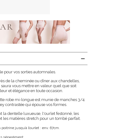
le pour vos sorties automnales.
rès de la cheminée ou dîner aux chandelles,
 saura vous mettre en valeur quel que soit
aleur et élégance en toute occasion.
tte robe mi-longue est munie de manches 3/4
sey contrastée qui épouse vos formes.
a dentelle luxueuse, l'ourlet festonné, les
 les matières stretch pour un tombé parfait.
oitrine jusqu’à l’ourlet : env. 67cm.
us séparément.