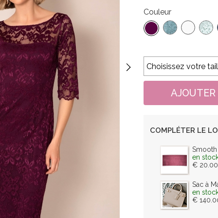
Couleur
COMPLÉTER LE L
Smooth 
en stoc
€ 20.0
Sac à M
en stoc
€ 140.0