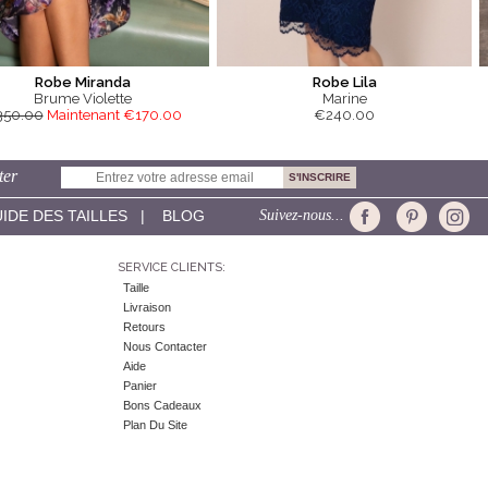
Robe Miranda
Robe Lila
Brume Violette
Marine
350.00
Maintenant €170.00
€240.00
ter
IDE DES TAILLES
|
BLOG
Suivez-nous...
SERVICE CLIENTS:
Taille
Livraison
Retours
Nous Contacter
Aide
Panier
Bons Cadeaux
Plan Du Site