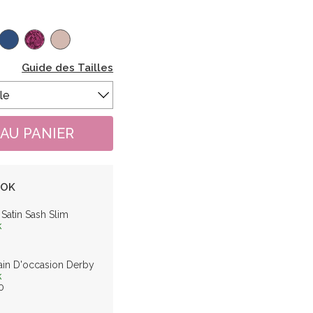
Guide des Tailles
OOK
Satin Sash Slim
k
0
ain D'occasion Derby
k
0