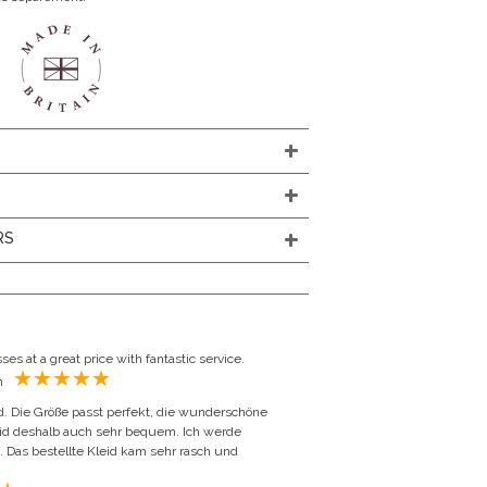
N
RS
ses at a great price with fantastic service.
Sonia Czabaniuk, United Kingdom
id. Die Größe passt perfekt, die wunderschöne
leid deshalb auch sehr bequem. Ich werde
n. Das bestellte Kleid kam sehr rasch und