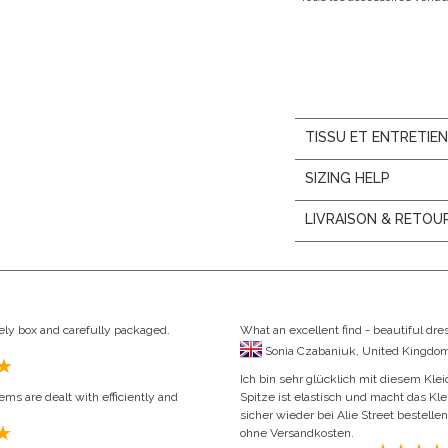
TISSU ET ENTRETIE
SIZING HELP
LIVRAISON & RETOU
vely box and carefully packaged.
What an excellent find - beautiful dres
Ich bin sehr glücklich mit diesem Kle
ems are dealt with efficiently and
Spitze ist elastisch und macht das K
sicher wieder bei Alie Street bestelle
ohne Versandkosten.