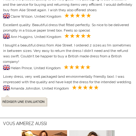
and the service for buying and returning items very efficient. I would definitely
buy from Alie Street again. I wish they also offered shoes
Claire Wilson, United Kingdom
Excellent quality. Beautiful dress that fitted perfectly. So nice to be delivered
promptly in a tissue paper lined box. Feels so special
Ann Huggins, United Kingdom
I bought a beautiful dress from Alie Street. I ordered 2 sizes as I’m sometimes
in between sizes. Very easy to return the dress I didn’t need and the refund
was swift. Couldn’t be happier to buy a British made dress from a British
company!
Helen Prince, United Kingdom
Lovey dress, very well packaged (and environmentally friendly box). I was
impressed with the quality and have kept the dress for the intended wedding.
Amanda Johnston, United Kingdom
VOUS AIMEREZ AUSSI