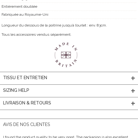
Entièrement doublée
Fabriquée au Royaume-Uni
Longueur du dessous de la poitrine jusqu’à l’ourlet : env. 83cm.
Tous les accessoires vendus séparément.
TISSU ET ENTRETIEN
SIZING HELP
LIVRAISON & RETOURS
AVIS DE NOS CLIENTES
I found the product quality to be very good. The packaging is also excellent