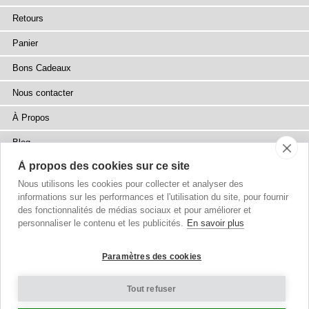
Retours
Panier
Bons Cadeaux
Nous contacter
À Propos
Blog
À propos des cookies sur ce site
Presse
Nous utilisons les cookies pour collecter et analyser des
Points de Vente
informations sur les performances et l'utilisation du site, pour fournir
des fonctionnalités de médias sociaux et pour améliorer et
Plan du site
personnaliser le contenu et les publicités.
En savoir plus
Paramètres des cookies
Tout refuser
Droits d'auteur
© 2002-2026 Tiffany Rose Ltd. Tous Droits Réservés.
Company No. 6893999
|
VAT FR 03819186628