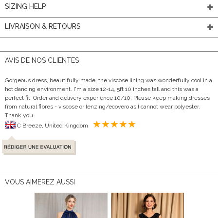
SIZING HELP
LIVRAISON & RETOURS
AVIS DE NOS CLIENTES
Gorgeous dress, beautifully made, the viscose lining was wonderfully cool in a
hot dancing environment. I'm a size 12-14, 5ft 10 inches tall and this was a
perfect fit. Order and delivery experience 10/10. Please keep making dresses
from natural fibres - viscose or lenzing/ecovero as I cannot wear polyester.
Thank you.
C Breeze, United Kingdom
VOUS AIMEREZ AUSSI