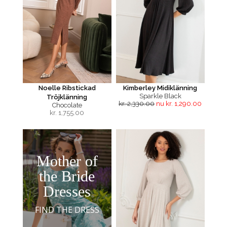
Noelle Ribstickad
Kimberley Midiklänning
Sparkle Black
Tröjklänning
kr. 2,330.00
nu kr. 1,290.00
Chocolate
kr.
1,755.00
Mother of
the Bride
Dresses
FIND THE DRESS