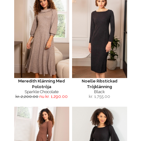
Meredith Klänning Med
Noelle Ribstickad
Polotröja
Tröjklänning
Sparkle Chocolate
Black
kr. 2,200.00
nu kr. 1,290.00
kr.
1,755.00