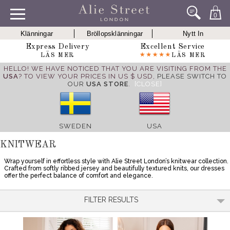
0
Klänningar
Bröllopsklänningar
Nytt In
Express Delivery
Excellent Service
LÄS MER
LÄS MER
HELLO! WE HAVE NOTICED THAT YOU ARE VISITING FROM THE
USA
? TO VIEW YOUR PRICES IN US $ USD,
PLEASE SWITCH TO
OUR
USA STORE
.
[CLOSE]
SWEDEN
USA
KNITWEAR
Wrap yourself in effortless style with Alie Street London’s knitwear collection.
Crafted from softly ribbed jersey and beautifully textured knits, our dresses
offer the perfect balance of comfort and elegance.
FILTER RESULTS