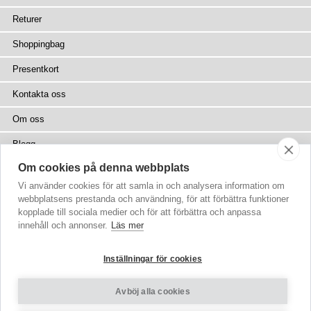
Returer
Shoppingbag
Presentkort
Kontakta oss
Om oss
Blogg
Om cookies på denna webbplats
Press
Vi använder cookies för att samla in och analysera information om
Återförsäljare
webbplatsens prestanda och användning, för att förbättra funktioner
kopplade till sociala medier och för att förbättra och anpassa
Webbplatskarta
innehåll och annonser.
Läs mer
Inställningar för cookies
Avböj alla cookies
Copyright
© 2002-2026 Tiffany Rose Ltd. Alla rättigheter förbehålls
Company No. 6893999
|
VAT SE 502077137301