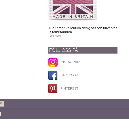
Alie Street kollektion designas och tillverkas
i Storbritannien.
Läs mer...
FÖLJ OSS PÅ
INSTAGRAM
FACEBOOK
PINTEREST