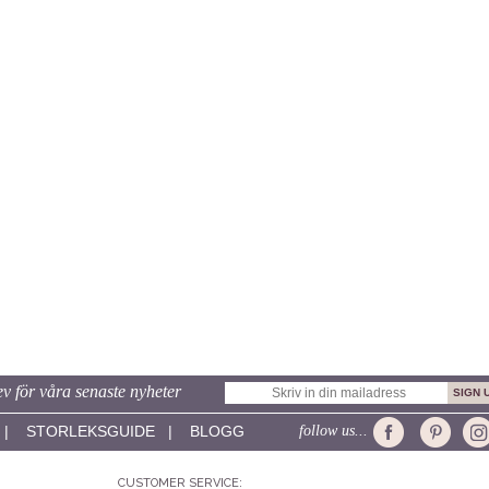
v för våra senaste nyheter
|
STORLEKSGUIDE
|
BLOGG
follow us...
CUSTOMER SERVICE: