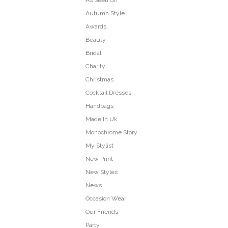
As Seen On
Autumn Style
Awards
Beauty
Bridal
Charity
Christmas
Cocktail Dresses
Handbags
Made In Uk
Monochrome Story
My Stylist
New Print
New Styles
News
Occasion Wear
Our Friends
Party