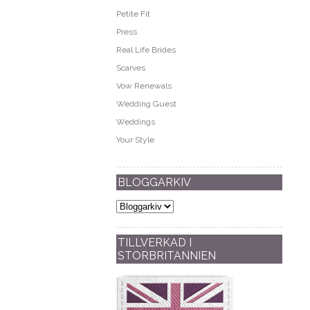
Petite Fit
Press
Real Life Brides
Scarves
Vow Renewals
Wedding Guest
Weddings
Your Style
BLOGGARKIV
TILLVERKAD I
STORBRITANNIEN