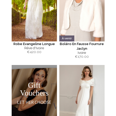
À venir
Robe Evangeline Longue
Boléro En Fausse Fourrure
Rêve d'Ivoire
Jaclyn
€
420.00
Ivoire
€
170.00
Gift
Vouchers
LET HER CHOOSE