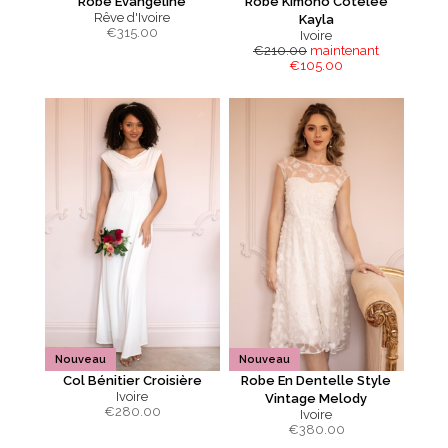
Robe Evangeline
Robe Kimono Côtelée
Rêve d'Ivoire
Kayla
€
315.00
Ivoire
€210.00
maintenant
€105.00
Nouveau
Nouveau
Col Bénitier Croisière
Robe En Dentelle Style
Ivoire
Vintage Melody
€
280.00
Ivoire
€
380.00