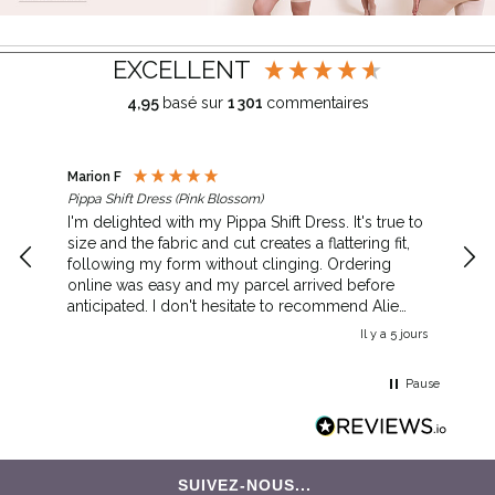
EXCELLENT
4,95
basé sur
1 301
commentaires
Marion F
Jane
Pippa Shift Dress (Pink Blossom)
Auri
I'm delighted with my Pippa Shift Dress. It's true to
Lov
size and the fabric and cut creates a flattering fit,
qual
following my form without clinging. Ordering
online was easy and my parcel arrived before
anticipated. I don't hesitate to recommend Alie
Street.
Il y a 5 jours
Pause
SUIVEZ-NOUS...