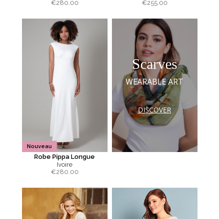
€
280.00
€
255.00
Scarves
WEARABLE ART
DISCOVER
Nouveau
Robe Pippa Longue
Ivoire
€
280.00