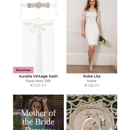
Nouveau
Aurelia Vintage Sash
Robe Lila
Faux Ivory Silk
Ivoire
€
100.00
€
255.00
Mother of
the Bride