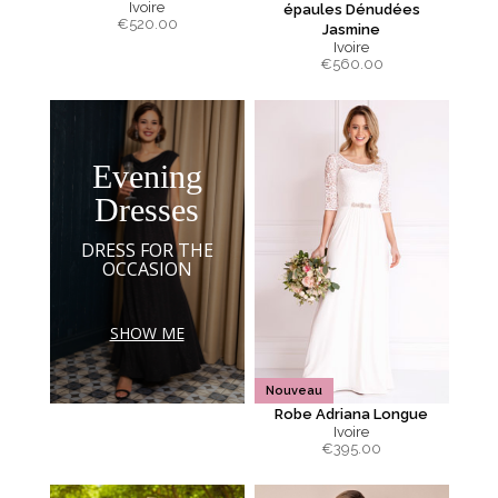
Ivoire
épaules Dénudées
€
520.00
Jasmine
Ivoire
€
560.00
Evening
Dresses
DRESS FOR THE
OCCASION
SHOW ME
Nouveau
Robe Adriana Longue
Ivoire
€
395.00