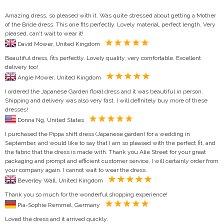
Amazing dress, so pleased with it. Was quite stressed about getting a Mother
of the Bride dress. This one fits perfectly. Lovely material, perfect length. Very
pleased, can't wait to wear it!
David Mower, United Kingdom
Beautiful dress, fits perfectly. Lovely quality, very comfortable. Excellent
delivery too!
Angie Mower, United Kingdom
I ordered the Japanese Garden floral dress and it was beautiful in person.
Shipping and delivery was also very fast. I will definitely buy more of these
dresses!
Donna Ng, United States
I purchased the Pippa shift dress (Japanese garden) for a wedding in
September, and would like to say that I am so pleased with the perfect fit, and
the fabric that the dress is made with. Thank you Alie Street for your great
packaging and prompt and efficient customer service, I will certainly order from
your company again. I cannot wait to wear the dress.
Beverley Wall, United Kingdom
Thank you so much for the wonderful shopping experience!
Pia-Sophie Remmel, Germany
Loved the dress and it arrived quickly.