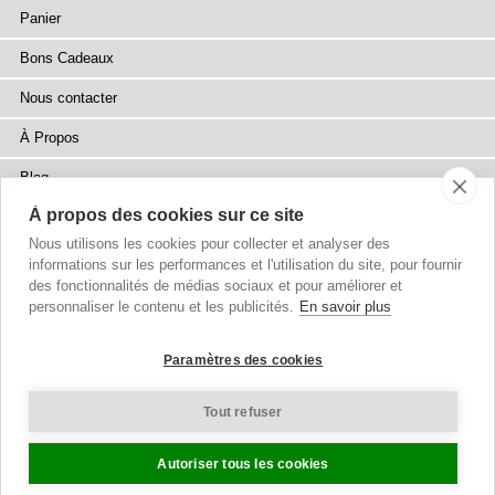
Panier
Bons Cadeaux
Nous contacter
À Propos
Blog
À propos des cookies sur ce site
Presse
Nous utilisons les cookies pour collecter et analyser des
Points de Vente
informations sur les performances et l'utilisation du site, pour fournir
des fonctionnalités de médias sociaux et pour améliorer et
Plan du site
personnaliser le contenu et les publicités.
En savoir plus
Paramètres des cookies
Tout refuser
Droits d'auteur
© 2002-2026 Tiffany Rose Ltd. Tous Droits Réservés.
Company No. 6893999
|
VAT FR 03819186628
Conditions Générales
|
Politique de confidentialité
Paramètres des Cookies
Autoriser tous les cookies