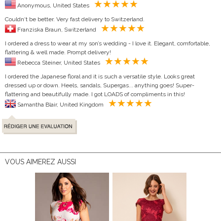
Anonymous, United States
Couldn‘t be better. Very fast delivery to Switzerland.
Franziska Braun, Switzerland
I ordered a dress to wear at my son’s wedding - I love it. Elegant, comfortable,
flattering & well made. Prompt delivery!
Rebecca Steiner, United States
I ordered the Japanese floral and it is such a versatile style. Looks great
dressed up or down. Heels, sandals, Supergas... anything goes! Super-
flattering and beautifully made. I got LOADS of compliments in this!
Samantha Blair, United Kingdom
VOUS AIMEREZ AUSSI