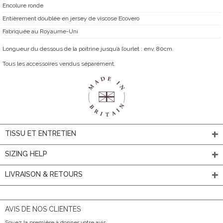
Encolure ronde
Entièrement doublée en jersey de viscose Ecovero
Fabriquée au Royaume-Uni
Longueur du dessous de la poitrine jusqu’à l’ourlet : env. 80cm.
Tous les accessoires vendus séparément.
TISSU ET ENTRETIEN
SIZING HELP
LIVRAISON & RETOURS
AVIS DE NOS CLIENTES
Soyez la première à donner votre avis.