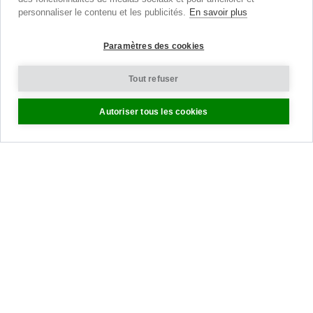
insider style advice. Sign up to receive our newsletter.
personnaliser le contenu et les publicités.
En savoir plus
Paramètres des cookies
Aide
Tout refuser
Taille
Autoriser tous les cookies
Livraison
Retours
Panier
Bons Cadeaux
Nous contacter
À Propos
Blog
Presse