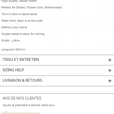
High quality velvet ribbon
Perfect for Brides, Flower Girls, Bridesmaids
Tie in a bow or leave loose
Wear front, back or at the side
Defines your waist
Single-sided to allow for ironing
Width: 3.6cm
Longueur 180cm.
TISSU ET ENTRETIEN
SIZING HELP
LIVRAISON & RETOURS
AVIS DE NOS CLIENTES
Soyez la première à donner votre avis.