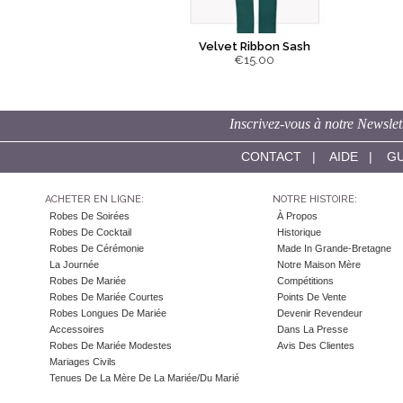
Velvet Ribbon Sash
€15.00
Inscrivez-vous à notre Newslet
CONTACT
|
AIDE
|
GU
ACHETER EN LIGNE:
NOTRE HISTOIRE:
Robes De Soirées
À Propos
Robes De Cocktail
Historique
Robes De Cérémonie
Made In Grande-Bretagne
La Journée
Notre Maison Mère
Robes De Mariée
Compétitions
Robes De Mariée Courtes
Points De Vente
Robes Longues De Mariée
Devenir Revendeur
Accessoires
Dans La Presse
Robes De Mariée Modestes
Avis Des Clientes
Mariages Civils
Tenues De La Mère De La Mariée/du Marié