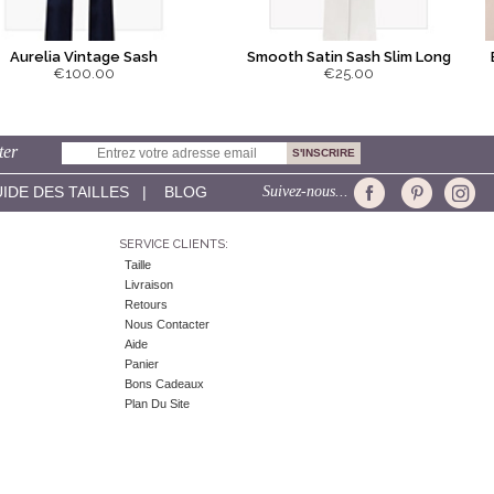
Aurelia Vintage Sash
Smooth Satin Sash Slim Long
€100.00
€25.00
ter
IDE DES TAILLES
|
BLOG
Suivez-nous...
SERVICE CLIENTS:
Taille
Livraison
Retours
Nous Contacter
Aide
Panier
Bons Cadeaux
Plan Du Site