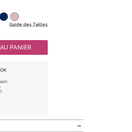
Guide des Tailles
OOK
Sash
k
0