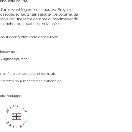
silhouette courte.
d’un devant légèrement incurvé, Freya se
os robes et hauts, sans ajouter de volume. Sa
ccorde avec une large gamme d’imprimés et de
raux riches aux nuances métallisées
 pour compléter votre garde-robe
jersey noir
ux lignes épurées
, parfaite sur les robes et les hauts
stretch pour le confort et la liberté de
nde-Bretagne