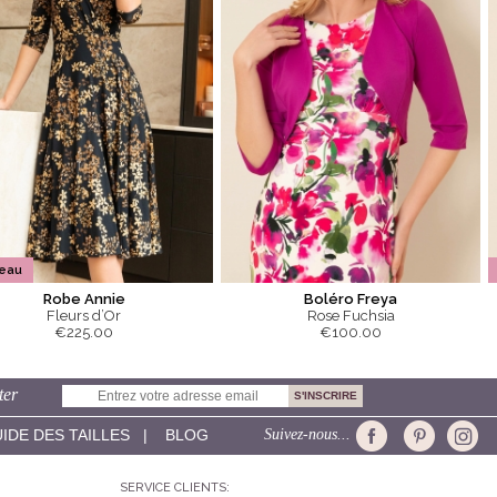
eau
Robe Annie
Boléro Freya
Fleurs d’Or
Rose Fuchsia
€225.00
€100.00
ter
IDE DES TAILLES
|
BLOG
Suivez-nous...
SERVICE CLIENTS: