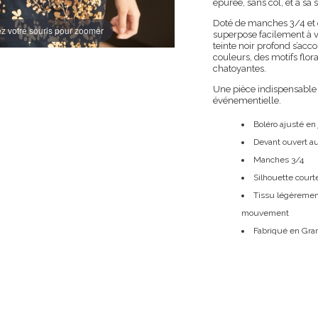
épurée, sans col, et à sa 
Doté de manches 3/4 et 
z votre souris pour zoomer
superpose facilement à v
teinte noir profond s’a
couleurs, des motifs flo
chatoyantes.
Une pièce indispensable
événementielle.
Boléro ajusté en 
Devant ouvert a
Manches 3/4
Silhouette courte
Tissu légèrement 
mouvement
Fabriqué en Gra