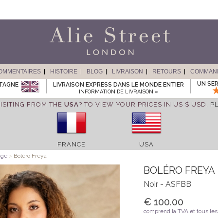
OMMENTAIRES
HISTOIRE
BLOG
LIVRAISON
RETOURS
COMMAN
UN SER
ETAGNE
LIVRAISON EXPRESS DANS LE MONDE ENTIER
INFORMATION DE LIVRAISON »
ISITING FROM THE
USA
? TO VIEW YOUR PRICES IN US $ USD,
P
FRANCE
USA
age
>
Boléro Freya
BOLÉRO FREYA
Noir - ASFBB
€ 100.00
comprend la TVA et tous les