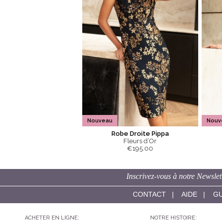
Nouveau
Nouv
Robe Droite Pippa
Fleurs d’Or
€195.00
Inscrivez-vous à notre Newslet
CONTACT
|
AIDE
|
GU
ACHETER EN LIGNE:
NOTRE HISTOIRE: