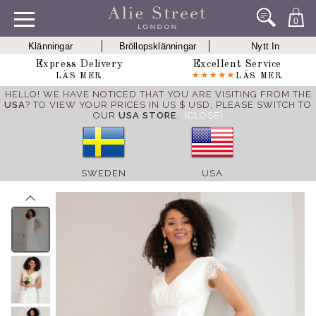
0
Klänningar
Bröllopsklänningar
Nytt In
Express Delivery
Excellent Service
LÄS MER
LÄS MER
HELLO! WE HAVE NOTICED THAT YOU ARE VISITING FROM THE
USA
? TO VIEW YOUR PRICES IN US $ USD,
PLEASE SWITCH TO
OUR
USA STORE
.
[CLOSE]
SWEDEN
USA