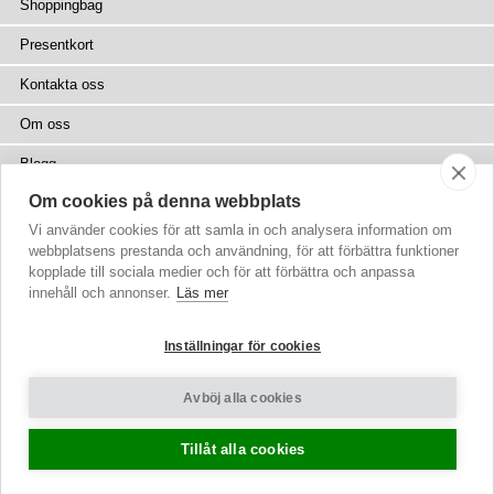
Shoppingbag
Presentkort
Kontakta oss
Om oss
Blogg
Om cookies på denna webbplats
Press
Vi använder cookies för att samla in och analysera information om
Återförsäljare
webbplatsens prestanda och användning, för att förbättra funktioner
kopplade till sociala medier och för att förbättra och anpassa
Webbplatskarta
innehåll och annonser.
Läs mer
Inställningar för cookies
Avböj alla cookies
Copyright
© 2002-2026 Tiffany Rose Ltd. Alla rättigheter förbehålls
Company No. 6893999
|
VAT SE 502077137301
Villkor
|
Sekretesspolicy
Cookie-inställningar
Tillåt alla cookies