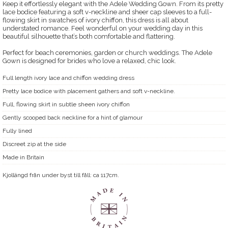
Keep it effortlessly elegant with the Adele Wedding Gown. From its pretty
lace bodice featuring a soft v-neckline and sheer cap sleeves to a full-
flowing skirt in swatches of ivory chiffon, this dress is all about
understated romance. Feel wonderful on your wedding day in this
beautiful silhouette that’s both comfortable and flattering.
Perfect for beach ceremonies, garden or church weddings. The Adele
Gown is designed for brides who love a relaxed, chic look.
Full length ivory lace and chiffon wedding dress
Pretty lace bodice with placement gathers and soft v-neckline.
Full, flowing skirt in subtle sheen ivory chiffon
Gently scooped back neckline for a hint of glamour
Fully lined
Discreet zip at the side
Made in Britain
Kjollängd från under byst till fåll: ca 117cm.