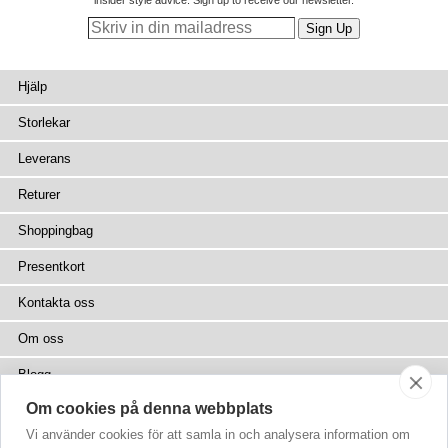
insider style advice. Sign up to receive our newsletter.
Hjälp
Storlekar
Leverans
Returer
Shoppingbag
Presentkort
Kontakta oss
Om oss
Blogg
Om cookies på denna webbplats
Press
Vi använder cookies för att samla in och analysera information om
Återförsäljare