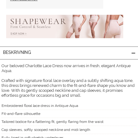
BESKRIVNING
Our beloved Charlotte Lace Dress now arrives in fresh, elegant Antique
Aqua.
Crafted with signature floral lace overlay and a subtly shifting aqua tone,
this dress brings renewed charm to the fit-and-flare shape you know and
love. With its gently scooped neckline and cap sleeves, it promises
effortless grace for occasions big and small.
Embroidered floral lace dress in Antique Aqua
Fit-and-flare silhouette
Tailored bodice for a flattering fit, gently flaring from the waist
Cap sleeves, softly scooped neckline and midi length
Fully lined in soft-stretch underlayer