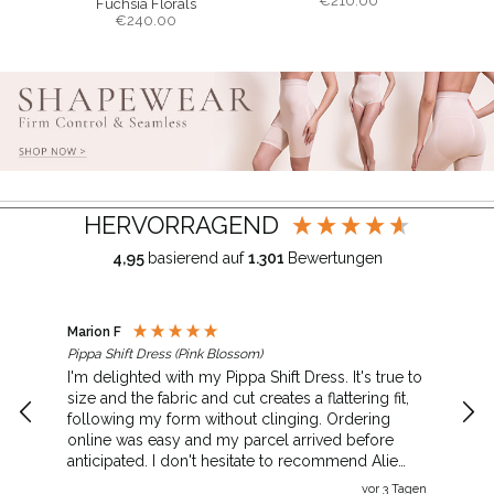
€
210.00
Fuchsia Florals
€
240.00
HERVORRAGEND
4,95
basierend auf
1.301
Bewertungen
Marion F
Jane
Pippa Shift Dress (Pink Blossom)
Auri
I'm delighted with my Pippa Shift Dress. It's true to
Lov
size and the fabric and cut creates a flattering fit,
qual
following my form without clinging. Ordering
online was easy and my parcel arrived before
anticipated. I don't hesitate to recommend Alie
Street.
vor 3 Tagen