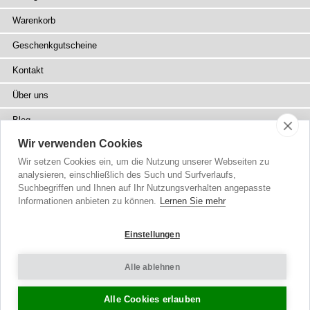
Warenkorb
Geschenkgutscheine
Kontakt
Über uns
Blog
Wir verwenden Cookies
Presse
Wir setzen Cookies ein, um die Nutzung unserer Webseiten zu
Fachhändler
analysieren, einschließlich des Such und Surfverlaufs,
Suchbegriffen und Ihnen auf Ihr Nutzungsverhalten angepasste
Sitemap
Informationen anbieten zu können.
Lernen Sie mehr
Einstellungen
Alle ablehnen
Urheberrecht
© 2002-2026 Tiffany Rose Ltd. Alle Rechte vorbehalten.
Company No. 6893999
|
VAT DE 305372493
Allgemeine Geschäftsbedingungen
|
Datenschutzerklärung
Cookie-Einstellungen
|
Impressum
Alle Cookies erlauben