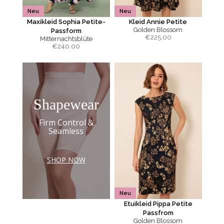
Neu
Neu
Maxikleid Sophia Petite-
Kleid Annie Petite
Golden Blossom
Passform
€
225.00
Mitternachtsblüte
€
240.00
Shapewear
Firm Control &
Seamless
SHOP NOW
Neu
Etuikleid Pippa Petite
Passfrom
Golden Blossom